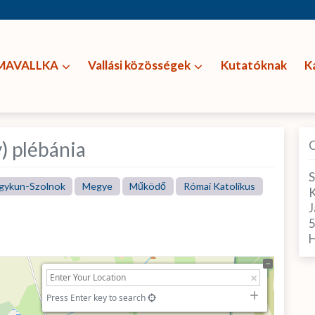
MAVALLKA
Vallási közösségek
Kutatóknak
K
y) plébánia
S
gykun-Szolnok
Megye
Működő
Római Katolikus
K
J
H
Press Enter key to search