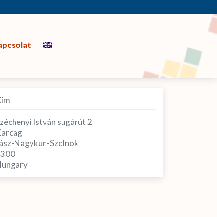
apcsolat
Cím
zéchenyi István sugárút 2.
arcag
ász-Nagykun-Szolnok
5300
ungary