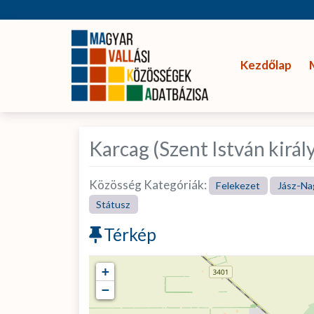
Kezdőlap
Karcag (Szent István királ
Közösség Kategóriák:
Felekezet
Jász-Na
Státusz
Térkép
+
−