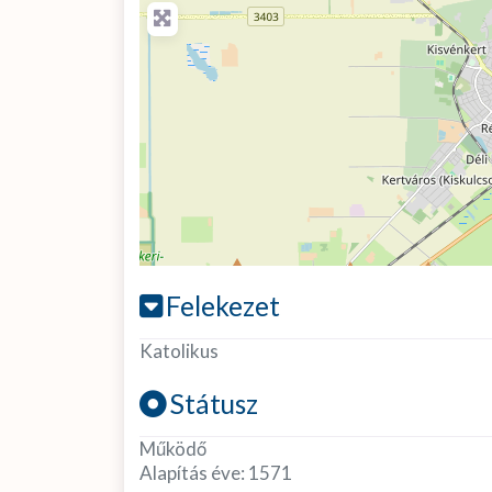
Felekezet
Katolikus
Státusz
Működő
Alapítás éve:
1571