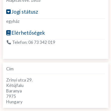
Alapítás éve:
1803
Jogi státusz
egyház
Elérhetőségek
Telefon:
06 73 342 019
Cím
Zrínyi utca 29.
Kétújfalu
Baranya
7975
Hungary