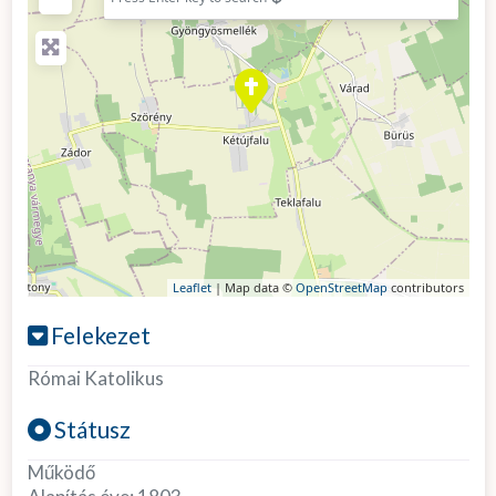
Leaflet
| Map data ©
OpenStreetMap
contributors
Felekezet
Római Katolikus
Státusz
Működő