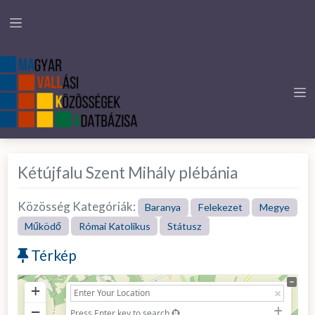
Kétújfalu Szent Mihály plébánia
Közösség Kategóriák:
Baranya
Felekezet
Megye
Működő
Római Katolikus
Státusz
Térkép
+
−
Press Enter key to search