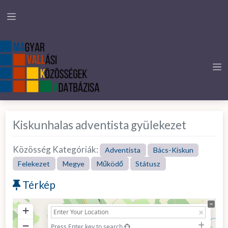
Kiskunhalas adventista gyülekezet
Közösség Kategóriák:
Adventista
Bács-Kiskun
Felekezet
Megye
Működő
Státusz
Térkép
+
−
Press Enter key to search