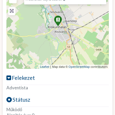
Leaflet
| Map data ©
OpenStreetMap
contributors
Felekezet
Adventista
Státusz
Működő