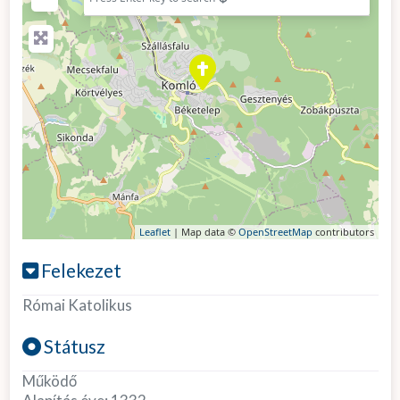
Leaflet
| Map data ©
OpenStreetMap
contributors
Felekezet
Római Katolikus
Státusz
Működő