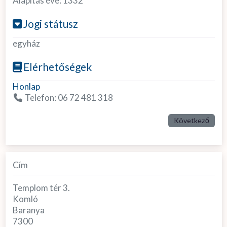
Alapítás éve:
1332
Jogi státusz
egyház
Elérhetőségek
Honlap
Telefon:
06 72 481 318
Következő
Cím
Templom tér 3.
Komló
Baranya
7300