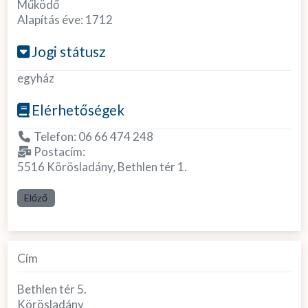
Működő
Alapítás éve:
1712
Jogi státusz
egyház
Elérhetőségek
Telefon:
06 66 474 248
Postacím:
5516 Körösladány, Bethlen tér 1.
Előző
Cím
Bethlen tér 5.
Körösladány