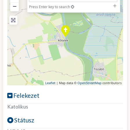
−
Press Enter key to search
Leaflet
| Map data ©
OpenStreetMap
contributors
Felekezet
Katolikus
Státusz