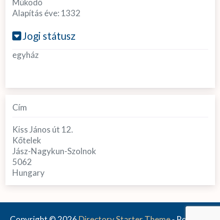
Működő
Alapítás éve:
1332
Jogi státusz
egyház
Cím
Kiss János út 12.
Kőtelek
Jász-Nagykun-Szolnok
5062
Hungary
Copyright © 2026
Directory Starter Theme
- Powered