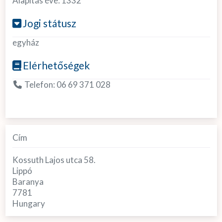
Alapítás éve:
1332
Jogi státusz
egyház
Elérhetőségek
Telefon:
06 69 371 028
Cím
Kossuth Lajos utca 58.
Lippó
Baranya
7781
Hungary