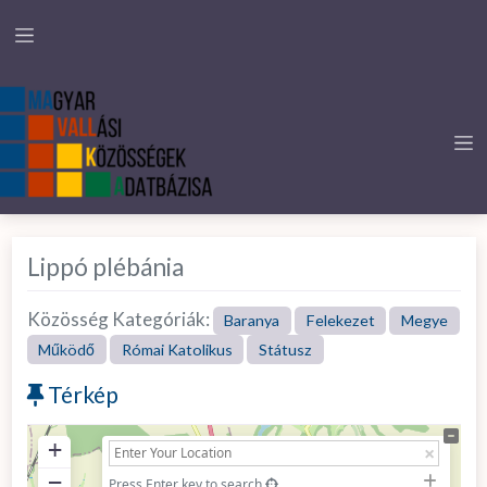
Lippó plébánia
Közösség Kategóriák:
Baranya
Felekezet
Megye
Működő
Római Katolikus
Státusz
Térkép
+
−
Press Enter key to search