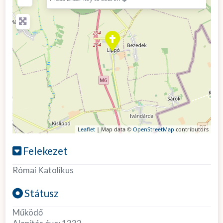
Leaflet
| Map data ©
OpenStreetMap
contributors
Felekezet
Római Katolikus
Státusz
Működő