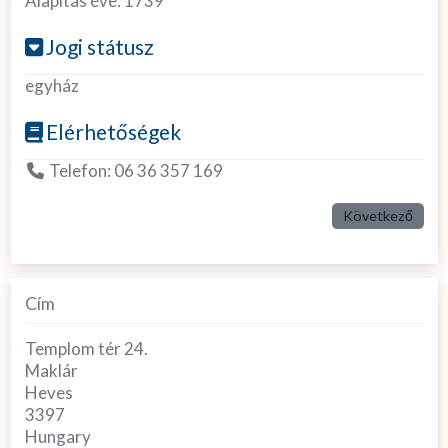
Alapítás éve:
1739
Jogi státusz
egyház
Elérhetőségek
Telefon:
06 36 357 169
Következő
Cím
Templom tér 24.
Maklár
Heves
3397
Hungary