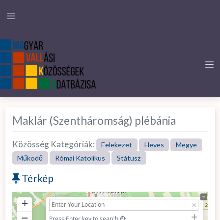
Maklár (Szentháromság) plébánia
Közösség Kategóriák:
Felekezet
Heves
Megye
Működő
Római Katolikus
Státusz
Térkép
+
−
Press Enter key to search