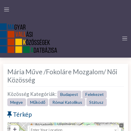
Mária Műve /Fokoláre Mozgalom/ Női
Közösség
Közösség Kategóriák:
Budapest
Felekezet
Megye
Működő
Római Katolikus
Státusz
Térkép
+