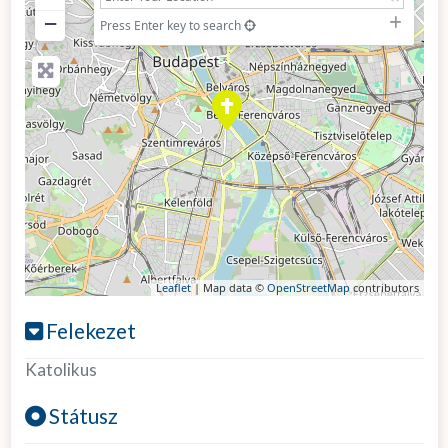
−
Press Enter key to search
Leaflet
| Map data ©
OpenStreetMap
contributors
Felekezet
Katolikus
Státusz