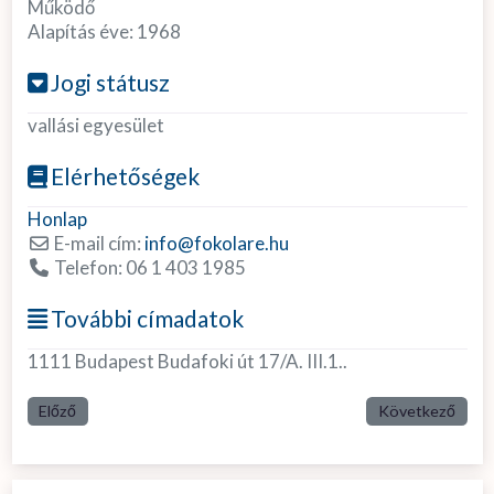
Működő
Alapítás éve:
1968
Jogi státusz
vallási egyesület
Elérhetőségek
Honlap
E-mail cím:
info
@
fokolare.hu
Telefon:
06 1 403 1985
További címadatok
1111 Budapest Budafoki út 17/A. III.1..
Előző
Következő