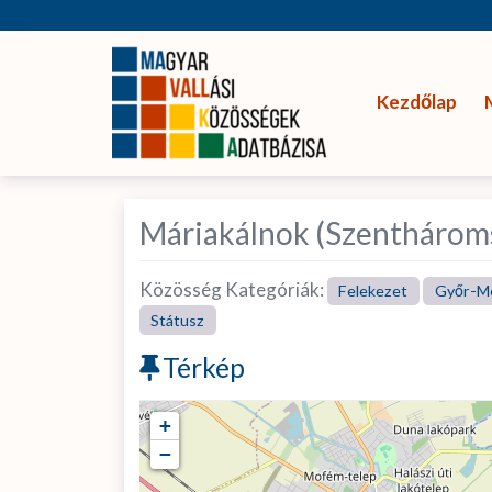
Kezdőlap
Máriakálnok (Szenthároms
Közösség Kategóriák:
Felekezet
Győr-M
Státusz
Térkép
+
−