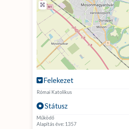
Felekezet
Római Katolikus
Státusz
Működő
Alapítás éve:
1357