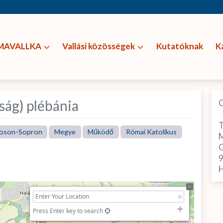
MAVALLKA
Vallási közösségek
Kutatóknak
K
ág) plébánia
T
oson-Sopron
Megye
Működő
Római Katolikus
M
G
H
Press Enter key to search