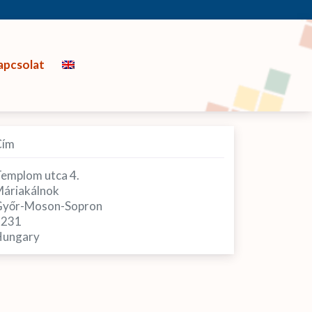
apcsolat
Cím
emplom utca 4.
áriakálnok
yőr-Moson-Sopron
9231
ungary