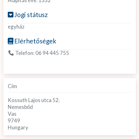
Alapítás éve:
1332
Jogi státusz
egyház
Elérhetőségek
Telefon:
06 94 445 755
Cím
Kossuth Lajos utca 52.
Nemesbőd
Vas
9749
Hungary