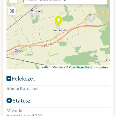
Leaflet
| Map data ©
OpenStreetMap
contributors
Felekezet
Római Katolikus
Státusz
Működő