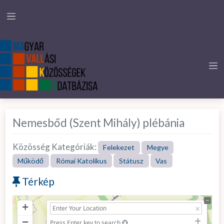
Nemesbőd (Szent Mihály) plébánia
Közösség Kategóriák:
Felekezet
Megye
Működő
Római Katolikus
Státusz
Vas
Térkép
+
−
Press Enter key to search