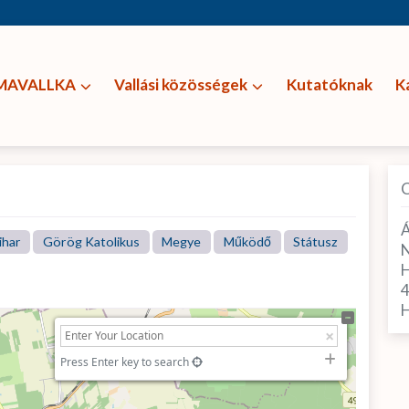
MAVALLKA
Vallási közösségek
Kutatóknak
K
Á
ihar
Görög Katolikus
Megye
Működő
Státusz
N
H
H
Press Enter key to search