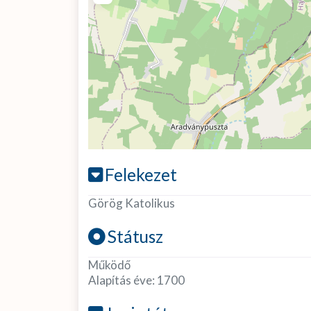
Felekezet
Görög Katolikus
Státusz
Működő
Alapítás éve:
1700