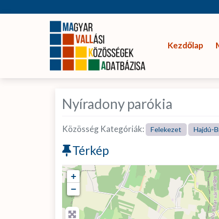
Kezdőlap
Nyíradony parókia
Közösség Kategóriák:
Felekezet
Hajdú-B
Térkép
+
−