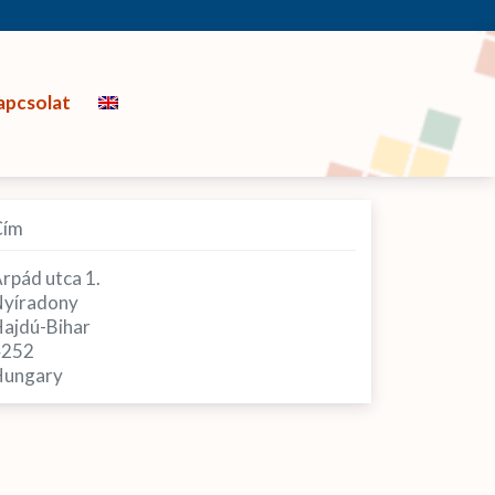
apcsolat
Cím
rpád utca 1.
yíradony
ajdú-Bihar
4252
ungary