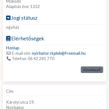
Működő
Alapítás éve:
1332
Jogi státusz
egyház
Elérhetőségek
Honlap
E-mail cím:
nyirbator.rkpleb
@
freemail.hu
Telefon:
06 42 281 770
Következő
Cím
Károlyi utca 19.
Nyírbátor