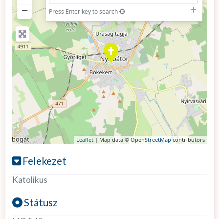
−
Press Enter key to search
Leaflet
| Map data ©
OpenStreetMap
contributors
Felekezet
Katolikus
Státusz