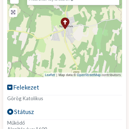
Leaflet
| Map data ©
OpenStreetMap
contributors
Felekezet
Görög Katolikus
Státusz
Működő