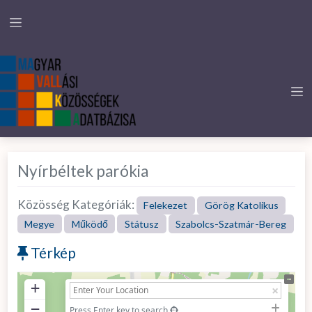
Nyírbéltek parókia
Közösség Kategóriák:
Felekezet
Görög Katolikus
Megye
Működő
Státusz
Szabolcs-Szatmár-Bereg
Térkép
+
−
Press Enter key to search