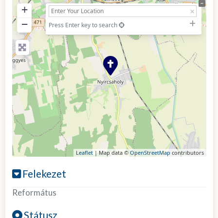
+
−
Press Enter key to search
Leaflet
| Map data ©
OpenStreetMap
contributors
Felekezet
Református
Státusz