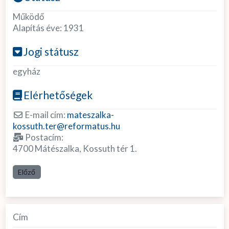
Működő
Alapítás éve:
1931
Jogi státusz
egyház
Elérhetőségek
E-mail cím:
mateszalka-
kossuth.ter
@
reformatus.hu
Postacím:
4700 Mátészalka, Kossuth tér 1.
Előző
Cím