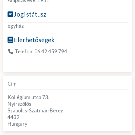
Alapítás éve:
1951
Jogi státusz
egyház
Elérhetőségek
Telefon:
06 42 459 794
Cím
Kollégium utca 73.
Nyírszőlős
Szabolcs-Szatmár-Bereg
4432
Hungary