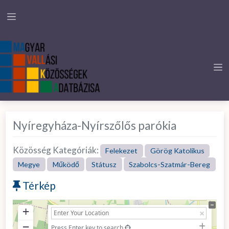
Nyíregyháza-Nyírszőlős parókia
Közösség Kategóriák:
Felekezet
Görög Katolikus
Megye
Működő
Státusz
Szabolcs-Szatmár-Bereg
Térkép
+
−
Press Enter key to search