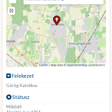
Leaflet
| Map data ©
OpenStreetMap
contributors
Felekezet
Görög Katolikus
Státusz
Működő