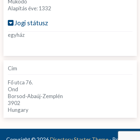
Működő
Alapítás éve:
1332
Jogi státusz
egyház
Cím
Fő utca 76.
Ond
Borsod-Abaúj-Zemplén
3902
Hungary
Copyright © 2026
Directory Starter Theme
- Powered