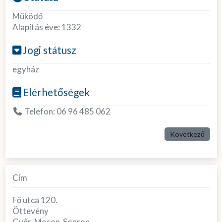
Működő
Alapítás éve:
1332
Jogi státusz
egyház
Elérhetőségek
Telefon:
06 96 485 062
Következő
Cím
Fő utca 120.
Öttevény
Győr-Moson-Sopron