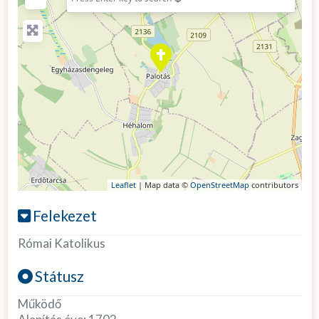
Leaflet
| Map data ©
OpenStreetMap
contributors
Felekezet
Római Katolikus
Státusz
Működő