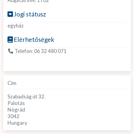
Alapítás éve:
1702
Jogi státusz
egyház
Elérhetőségek
Telefon:
06 32 480 071
Cím
Szabadság út 32.
Palotás
Nógrád
3042
Hungary