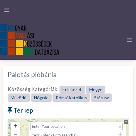
Palotás plébánia
Közösség Kategóriák:
Felekezet
Megye
Működő
Nógrád
Római Katolikus
Státusz
Térkép
+
−
Press Enter key to search