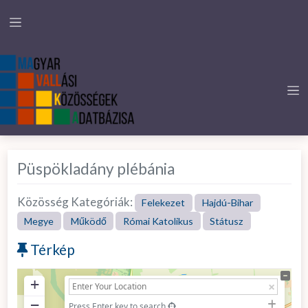
Püspökladány plébánia
Közösség Kategóriák:
Felekezet
Hajdú-Bihar
Megye
Működő
Római Katolikus
Státusz
Térkép
+
−
Press Enter key to search