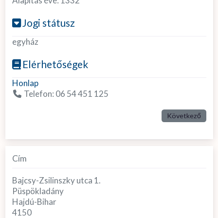
Alapítás éve:
1332
Jogi státusz
egyház
Elérhetőségek
Honlap
Telefon:
06 54 451 125
Következő
Cím
Bajcsy-Zsilinszky utca 1.
Püspökladány
Hajdú-Bihar
4150