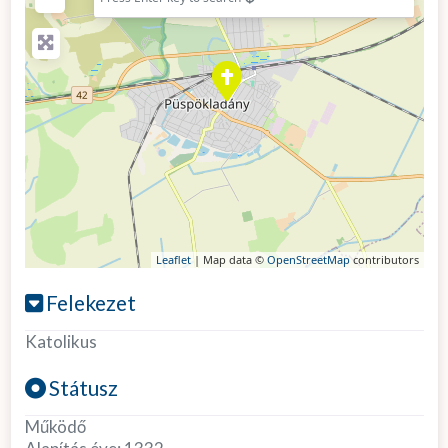
Leaflet
| Map data ©
OpenStreetMap
contributors
Felekezet
Katolikus
Státusz
Működő