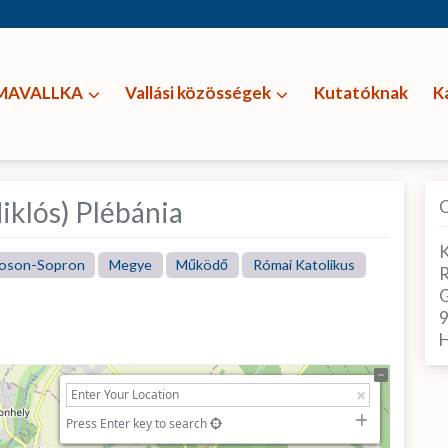
MAVALLKA
Vallási közösségek
Kutatóknak
K
iklós) Plébánia
K
oson-Sopron
Megye
Működő
Római Katolikus
R
G
H
Press Enter key to search