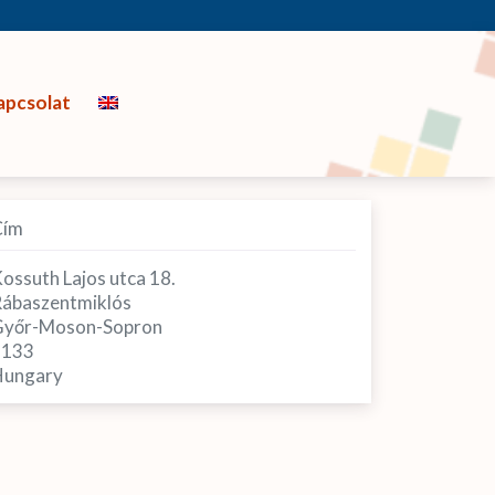
apcsolat
Cím
ossuth Lajos utca 18.
ábaszentmiklós
yőr-Moson-Sopron
9133
ungary