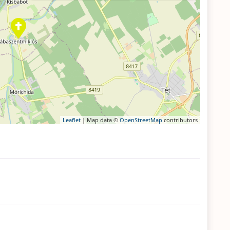
Leaflet
| Map data ©
OpenStreetMap
contributors