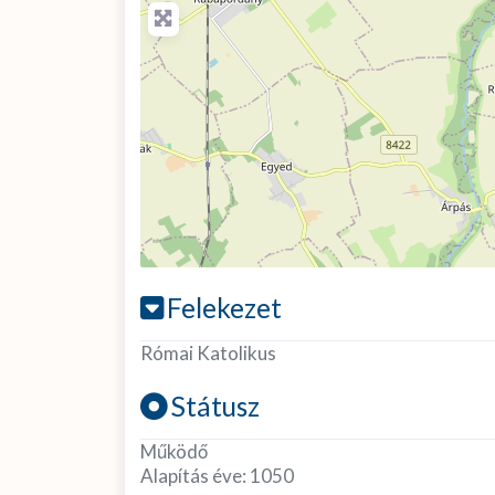
Felekezet
Római Katolikus
Státusz
Működő
Alapítás éve:
1050