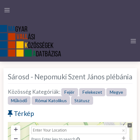
Sárosd - Nepomuki Szent János plébánia
Közösség Kategóriák:
Fejér
Felekezet
Megye
Működő
Római Katolikus
Státusz
Térkép
+
−
Press Enter key to search