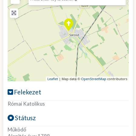
Leaflet
| Map data ©
OpenStreetMap
contributors
Felekezet
Római Katolikus
Státusz
Működő