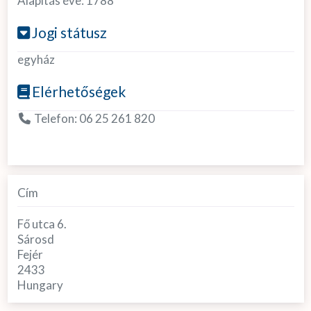
Alapítás éve:
1788
Jogi státusz
egyház
Elérhetőségek
Telefon:
06 25 261 820
Cím
Fő utca 6.
Sárosd
Fejér
2433
Hungary