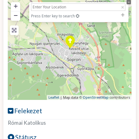
+
−
Press Enter key to search
Leaflet
| Map data ©
OpenStreetMap
contributors
Felekezet
Római Katolikus
Státusz