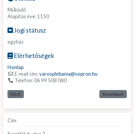
Működő
Alapítás éve:
1150
Jogi státusz
egyház
Elérhetőségek
Honlap
E-mail cím:
varosplebania
@
sopron.hu
Telefon:
06 99 508 080
Előző
Következő
Cím
Szentlélek utca 2.