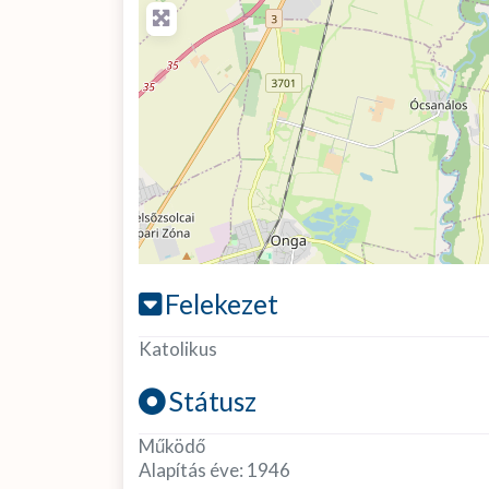
Felekezet
Katolikus
Státusz
Működő
Alapítás éve:
1946