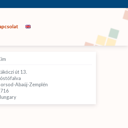
apcsolat
Cím
ákóczi út 13.
óstófalva
orsod-Abaúj-Zemplén
3716
ungary