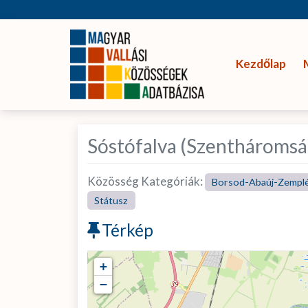
Kezdőlap
Sóstófalva (Szentháromsá
Közösség Kategóriák:
Borsod-Abaúj-Zempl
Státusz
Térkép
+
−