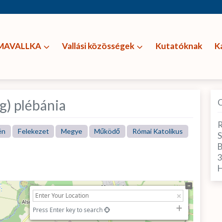
MAVALLKA
Vallási közösségek
Kutatóknak
K
g) plébánia
R
én
Felekezet
Megye
Működő
Római Katolikus
S
B
H
Press Enter key to search