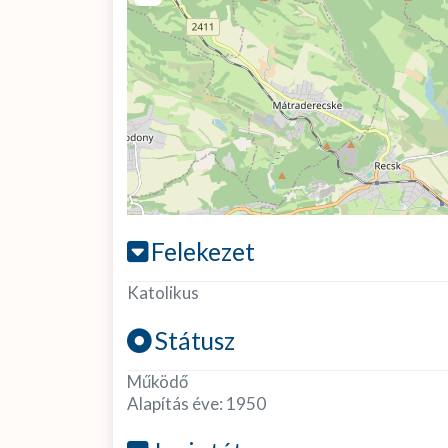
Felekezet
Katolikus
Státusz
Működő
Alapítás éve:
1950