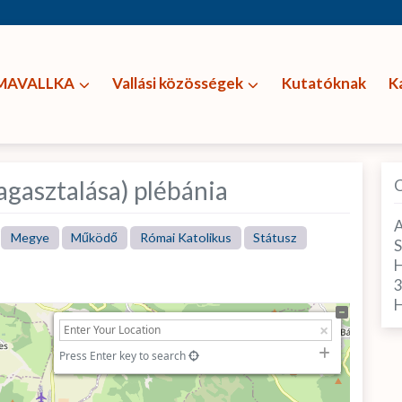
MAVALLKA
Vallási közösségek
Kutatóknak
K
agasztalása) plébánia
A
Megye
Működő
Római Katolikus
Státusz
S
H
Press Enter key to search