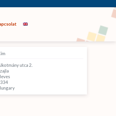
apcsolat
Cím
lkotmány utca 2.
zajla
Heves
3334
ungary