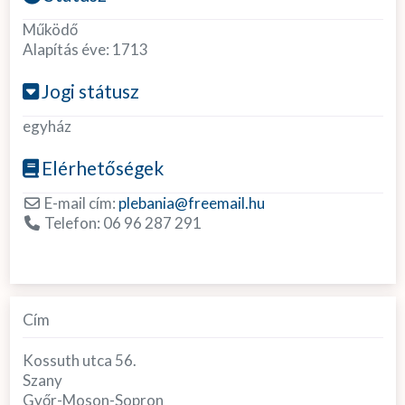
Működő
Alapítás éve:
1713
Jogi státusz
egyház
Elérhetőségek
E-mail cím:
plebania
@
freemail.hu
Telefon:
06 96 287 291
Cím
Kossuth utca 56.
Szany
Győr-Moson-Sopron