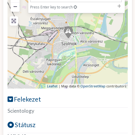
−
Press Enter key to search
Leaflet
| Map data ©
OpenStreetMap
contributors
Felekezet
Scientology
Státusz