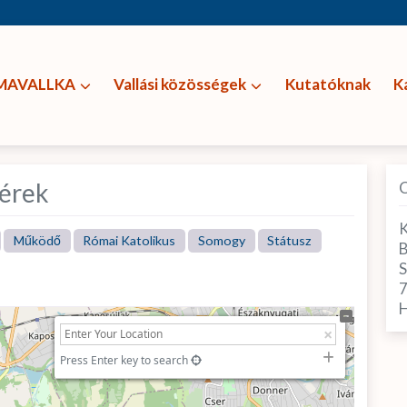
MAVALLKA
Vallási közösségek
Kutatóknak
K
érek
K
Működő
Római Katolikus
Somogy
Státusz
B
H
Press Enter key to search