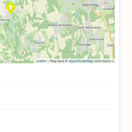
Leaflet
| Map data ©
OpenStreetMap
contributors