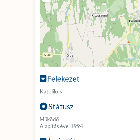
Felekezet
Katolikus
Státusz
Működő
Alapítás éve:
1994