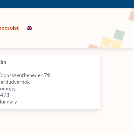
apcsolat
Cím
aposszentbenedek 79.
árdudvarnok
Somogy
7478
ungary