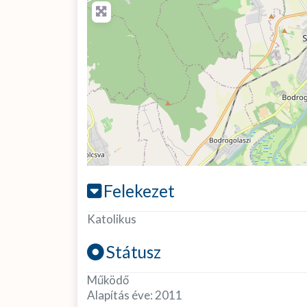
Felekezet
Katolikus
Státusz
Működő
Alapítás éve:
2011