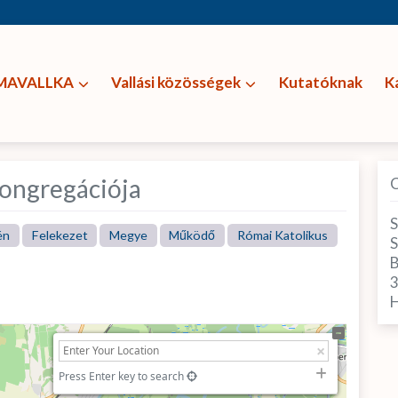
MAVALLKA
Vallási közösségek
Kutatóknak
K
ongregációja
S
én
Felekezet
Megye
Működő
Római Katolikus
S
B
H
Press Enter key to search