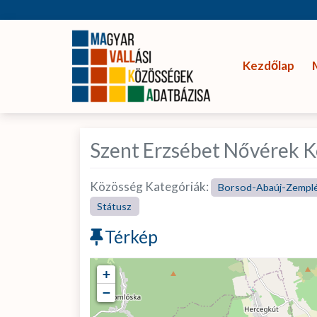
Kezdőlap
Szent Erzsébet Nővérek K
Közösség Kategóriák:
Borsod-Abaúj-Zempl
Státusz
Térkép
+
−