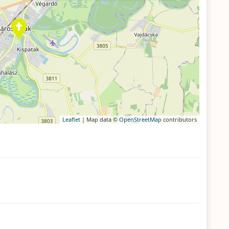
Leaflet
| Map data ©
OpenStreetMap
contributors