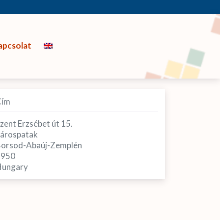
apcsolat
Cím
zent Erzsébet út 15.
árospatak
orsod-Abaúj-Zemplén
3950
ungary