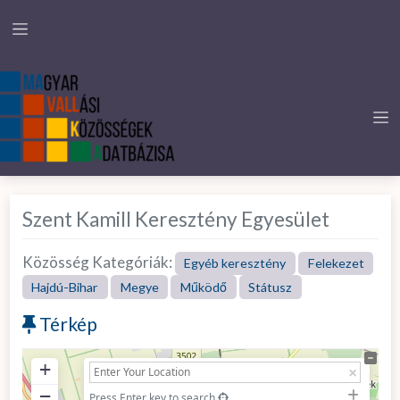
Szent Kamill Keresztény Egyesület
Közösség Kategóriák:
Egyéb keresztény
Felekezet
Hajdú-Bihar
Megye
Működő
Státusz
Térkép
+
−
Press Enter key to search