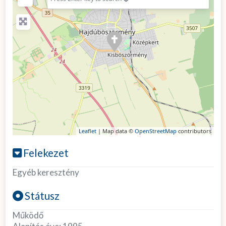
Leaflet
| Map data ©
OpenStreetMap
contributors
Felekezet
Egyéb keresztény
Státusz
Működő