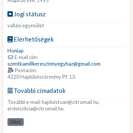
Alapítás éve:
1995
Jogi státusz
vallási egyesület
Elérhetőségek
Honlap
E-mail cím:
szentkamillkeresztenyegyhaz
@
gmail.com
Postacím:
4220 Hajdúböszörmény Pf. 13.
További címadatok
További e-mail: hajduistvan@citromail.hu,
erdeiszilvia@citromail.hu
Előző