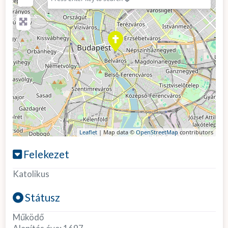
Leaflet
| Map data ©
OpenStreetMap
contributors
Felekezet
Katolikus
Státusz
Működő