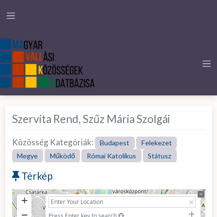
Szervita Rend, Szűz Mária Szolgái
Közösség Kategóriák:
Budapest
Felekezet
Megye
Működő
Római Katolikus
Státusz
Térkép
+
−
Press Enter key to search