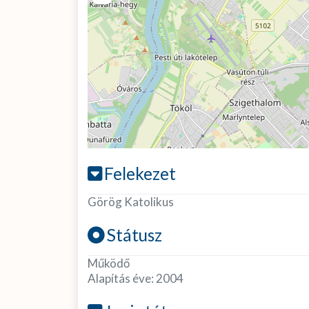
Felekezet
Görög Katolikus
Státusz
Működő
Alapítás éve:
2004