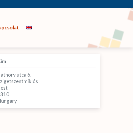
apcsolat
Cím
áthory utca 6.
zigetszentmiklós
est
2310
ungary