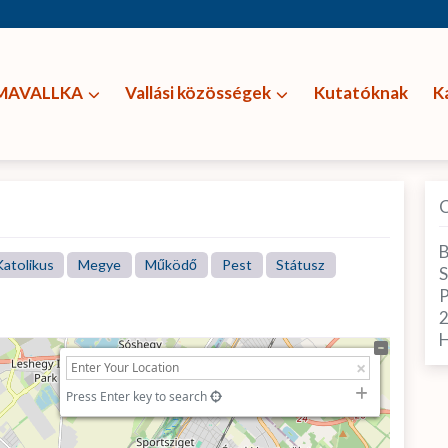
MAVALLKA
Vallási közösségek
Kutatóknak
K
a
B
atolikus
Megye
Működő
Pest
Státusz
S
P
H
Press Enter key to search