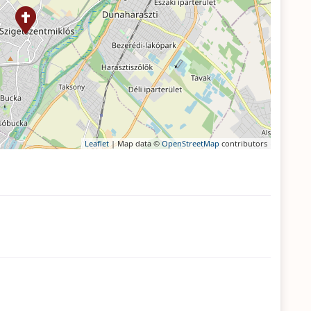
Leaflet
| Map data ©
OpenStreetMap
contributors