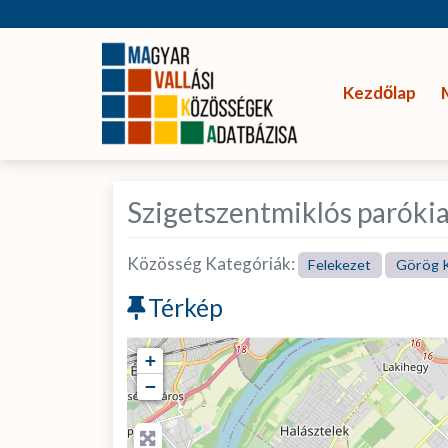
Kezdőlap
Szigetszentmiklós paróki
Közösség Kategóriák:
Felekezet
Görög K
Térkép
+
−