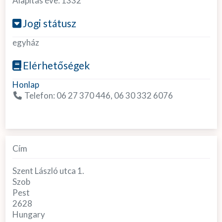
Alapítás éve:
1332
Jogi státusz
egyház
Elérhetőségek
Honlap
Telefon:
06 27 370 446, 06 30 332 6076
Cím
Szent László utca 1.
Szob
Pest
2628
Hungary