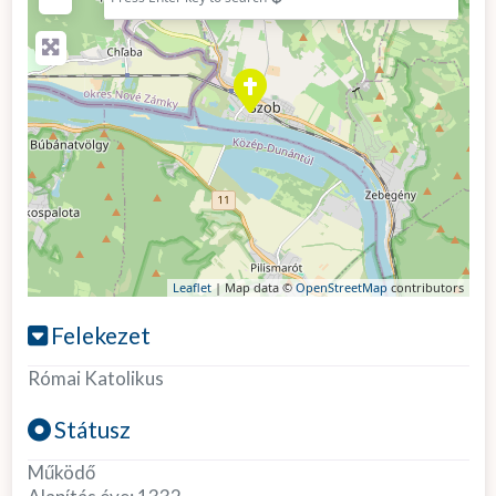
Leaflet
| Map data ©
OpenStreetMap
contributors
Felekezet
Római Katolikus
Státusz
Működő