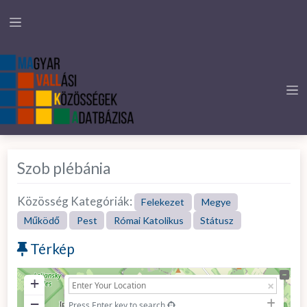
Szob plébánia
Közösség Kategóriák:
Felekezet
Megye
Működő
Pest
Római Katolikus
Státusz
Térkép
+
−
Press Enter key to search