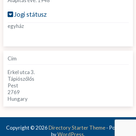
Alapítás éve:
1948
Jogi státusz
egyház
Cím
Erkel utca 3.
Tápiószőlős
Pest
2769
Hungary
Copyright © 2026
Directory Starter Theme
- Powered
by
WordPress
.