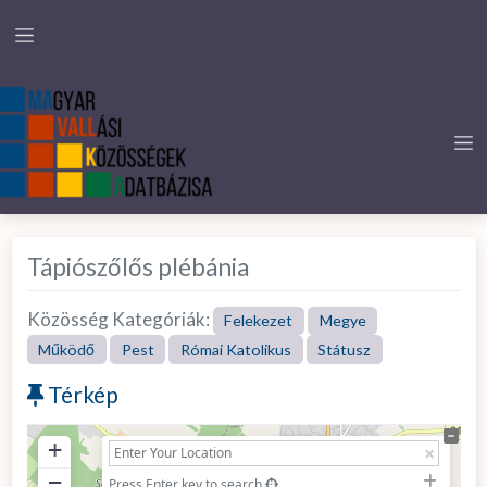
Tápiószőlős plébánia
Közösség Kategóriák:
Felekezet
Megye
Működő
Pest
Római Katolikus
Státusz
Térkép
+
−
Press Enter key to search