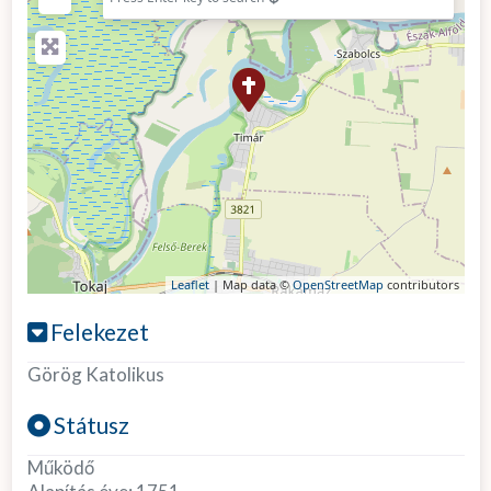
Leaflet
| Map data ©
OpenStreetMap
contributors
Felekezet
Görög Katolikus
Státusz
Működő