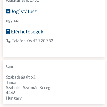
Alapítás éve:
1751
Jogi státusz
egyház
Elérhetőségek
Telefon:
06 42 720 782
Cím
Szabadság út 63.
Timár
Szabolcs-Szatmár-Bereg
4466
Hungary