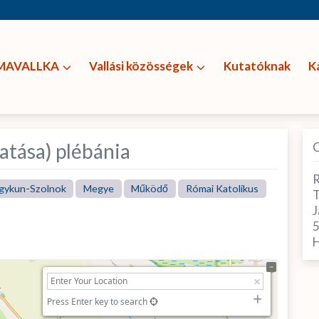
MAVALLKA
Vallási közösségek
Kutatóknak
K
atása) plébánia
R
gykun-Szolnok
Megye
Működő
Római Katolikus
T
J
H
Press Enter key to search