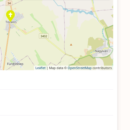
Leaflet
| Map data ©
OpenStreetMap
contributors