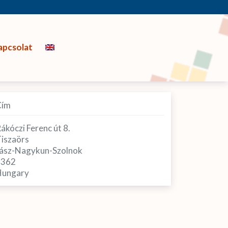
apcsolat
Cím
ákóczi Ferenc út 8.
iszaörs
ász-Nagykun-Szolnok
5362
ungary