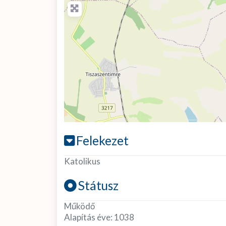
Felekezet
Katolikus
Státusz
Működő
Alapítás éve:
1038