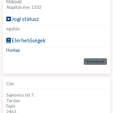
Működő
Alapítás éve:
1332
Jogi státusz
egyház
Elérhetőségek
Honlap
Következő
Cím
Sajnovics tér 7.
Tordas
Fejér
2463