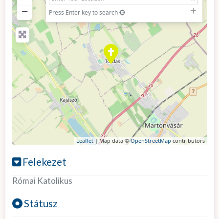
−
Press Enter key to search
Leaflet
| Map data ©
OpenStreetMap
contributors
Felekezet
Római Katolikus
Státusz