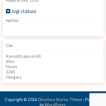
Alapítás éve:
1332
Jogi státusz
egyház
Cím
Kossuth Lajos út 43.
Vécs
Heves
3265
Hungary
Copyright © 2026
Directory Starter Theme
- Powered
by
WordPress
.