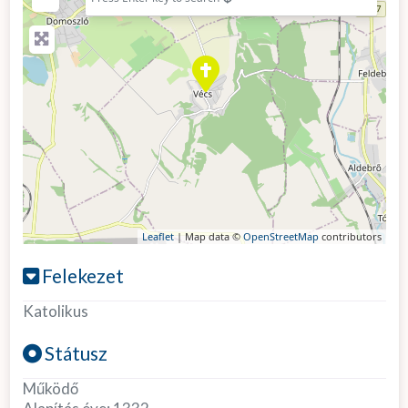
Leaflet
| Map data ©
OpenStreetMap
contributors
Felekezet
Katolikus
Státusz
Működő