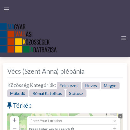
Vécs (Szent Anna) plébánia
Közösség Kategóriák:
Felekezet
Heves
Megye
Működő
Római Katolikus
Státusz
Térkép
+
−
Press Enter key to search