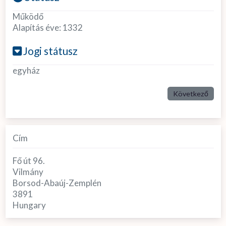
Működő
Alapítás éve:
1332
Jogi státusz
egyház
Következő
Cím
Fő út 96.
Vilmány
Borsod-Abaúj-Zemplén
3891
Hungary