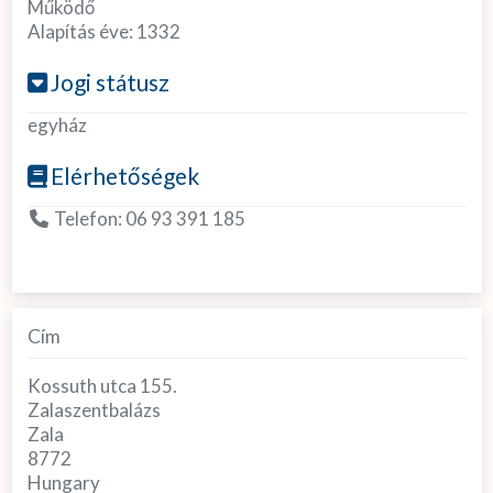
Működő
Alapítás éve:
1332
Jogi státusz
egyház
Elérhetőségek
Telefon:
06 93 391 185
Cím
Kossuth utca 155.
Zalaszentbalázs
Zala
8772
Hungary