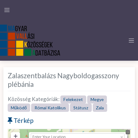
Zalaszentbalázs Nagyboldogasszony
plébánia
Közösség Kategóriák:
Felekezet
Megye
Működő
Római Katolikus
Státusz
Zala
Térkép
+