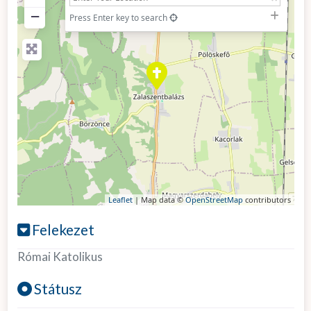
−
Press Enter key to search
Leaflet
| Map data ©
OpenStreetMap
contributors
Felekezet
Római Katolikus
Státusz