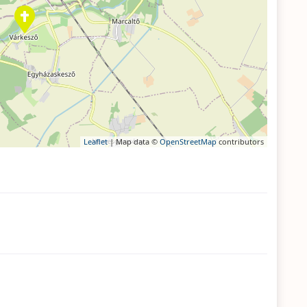
Leaflet
| Map data ©
OpenStreetMap
contributors