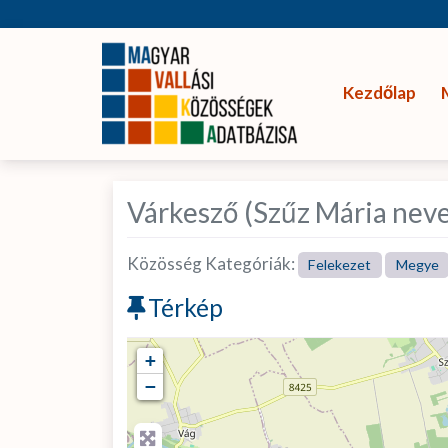
Kezdőlap
Várkesző (Szűz Mária neve
Közösség Kategóriák:
Felekezet
Megye
Térkép
+
−