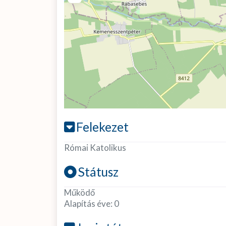
Felekezet
Római Katolikus
Státusz
Működő
Alapítás éve:
0