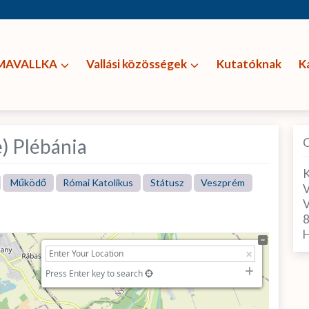
MAVALLKA
Vallási közösségek
Kutatóknak
K
) Plébánia
K
Működő
Római Katolikus
Státusz
Veszprém
V
V
H
Press Enter key to search