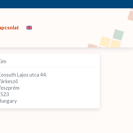
apcsolat
Cím
ossuth Lajos utca 44.
árkesző
eszprém
8523
ungary