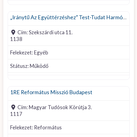
Felekezet
„Iránytű Az Együttérzéshez” Test-Tudat Harmónia Egyesület/CompaSS Hungary
Cím:
Szekszárdi utca 11.
1138
Felekezet:
Egyéb
Státusz:
Működő
Református
1RE Református Misszió Budapest
Cím:
Magyar Tudósok Körútja 3.
1117
Felekezet:
Református