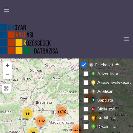
+
Felekezet
−
Adventista
Agapé gyülekezet
Anglikán
1048
Baptista
242
Biblia szól
2242
99
Buddhista
77
1102
Dzsainista
424