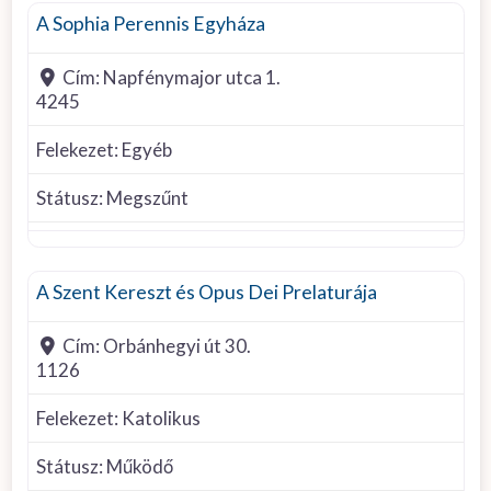
A Sophia Perennis Egyháza
Cím:
Napfénymajor utca 1.
4245
Felekezet:
Egyéb
Státusz:
Megszűnt
Római Katolikus
A Szent Kereszt és Opus Dei Prelaturája
Cím:
Orbánhegyi út 30.
1126
Felekezet:
Katolikus
Státusz:
Működő