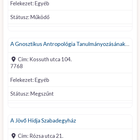
Felekezet:
Egyéb
Státusz:
Működő
Egyéb felekezet
A Gnosztikus Antropológia Tanulmányozásának Centruma
Cím:
Kossuth utca 104.
7768
Felekezet:
Egyéb
Státusz:
Megszűnt
Egyéb felekezet
A Jövő Hídja Szabadegyház
Cím:
Rózsa utca 21.