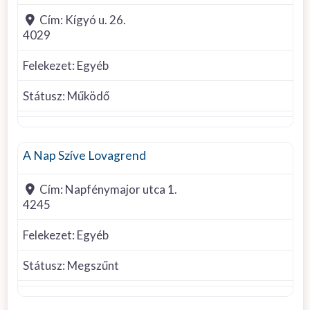
Cím:
Kígyó u. 26.
4029
Felekezet:
Egyéb
Státusz:
Működő
Egyéb felekezet
A Nap Szíve Lovagrend
Cím:
Napfénymajor utca 1.
4245
Felekezet:
Egyéb
Státusz:
Megszűnt
Egyéb felekezet