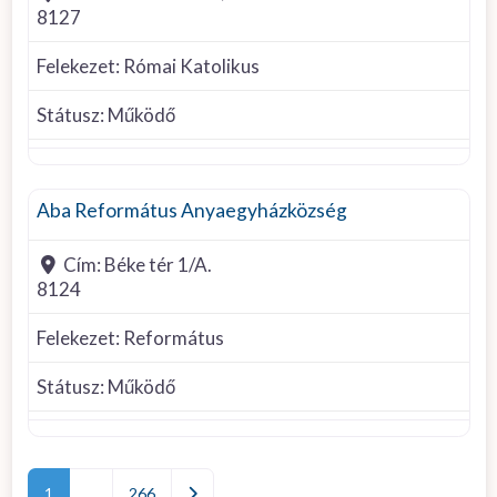
8127
Felekezet:
Római Katolikus
Státusz:
Működő
Református
Aba Református Anyaegyházközség
Cím:
Béke tér 1/A.
8124
Felekezet:
Református
Státusz:
Működő
Posts navigation
Older posts
1
…
266