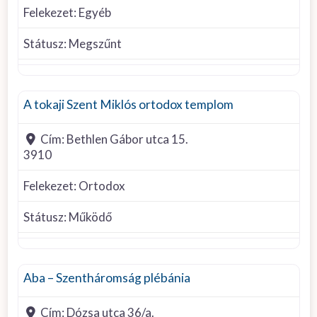
Felekezet:
Egyéb
Státusz:
Megszűnt
Ortodox
A tokaji Szent Miklós ortodox templom
Cím:
Bethlen Gábor utca 15.
3910
Felekezet:
Ortodox
Státusz:
Működő
Római Katolikus
Aba – Szentháromság plébánia
Cím:
Dózsa utca 36/a.