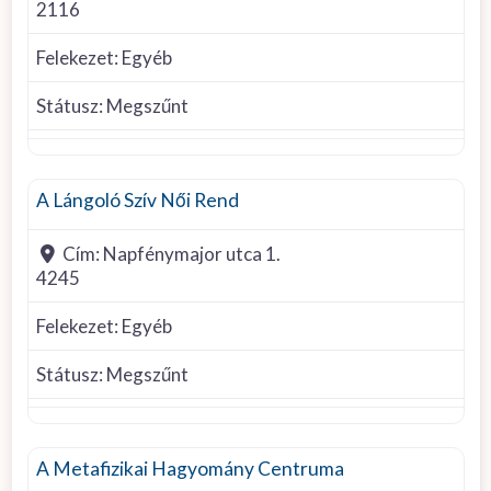
2116
Felekezet:
Egyéb
Státusz:
Megszűnt
Egyéb felekezet
A Lángoló Szív Női Rend
Cím:
Napfénymajor utca 1.
4245
Felekezet:
Egyéb
Státusz:
Megszűnt
Egyéb felekezet
A Metafizikai Hagyomány Centruma