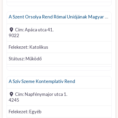
Római Katolikus
A Szent Orsolya Rend Római Uniójának Magyar Orsolyita Közössége
Cím:
Apáca utca 41.
9022
Felekezet:
Katolikus
Státusz:
Működő
Egyéb felekezet
A Szív Szeme Kontemplatív Rend
Cím:
Napfénymajor utca 1.
4245
Felekezet:
Egyéb