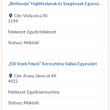
Református
„Bethesda” Hajléktalanok és Szegények Egyesülete
Római Katolikus
Cím:
Viola utca 30.
Szcientológia
1194
Taoista
Unitárius
Felekezet:
Egyéb felekezet
Státusz:
Működő
Egyéb keresztény
„Élő Vizek Folyói” Keresztény Vallási Egyesület
Cím:
Arany János út 44.
4922
Felekezet:
Egyéb keresztény
Státusz:
Működő